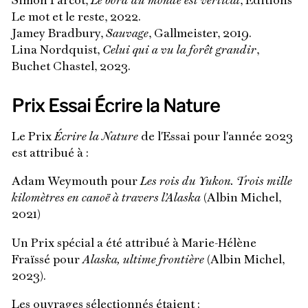
Simon Parcot,
Le bord du monde est vertical
, Éditions
Le mot et le reste, 2022.
Jamey Bradbury,
Sauvage
, Gallmeister, 2019.
Lina Nordquist,
Celui qui a vu la forêt grandir
,
Buchet Chastel, 2023.
Prix Essai Écrire la Nature
Le Prix
Écrire la Nature
de l'Essai pour l'année 2023
est attribué à :
Adam Weymouth pour
Les rois du Yukon. Trois mille
kilomètres en canoë à travers l’Alaska
(Albin Michel,
2021)
Un Prix spécial a été attribué à Marie-Hélène
Fraïssé pour
Alaska, ultime frontière
(Albin Michel,
2023).
Les ouvrages sélectionnés étaient :