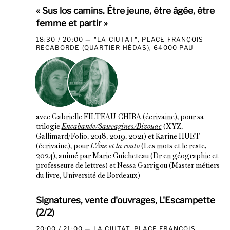
« Sus los camins. Être jeune, être âgée, être
femme et partir »
18:30 / 20:00
"LA CIUTAT", PLACE FRANÇOIS
RECABORDE (QUARTIER HÉDAS), 64000 PAU
avec Gabrielle FILTEAU-CHIBA (écrivaine), pour sa
trilogie
Encabanée/Sauvagines/Bivouac
(XYZ,
Gallimard/Folio, 2018, 2019, 2021) et Karine HUET
(écrivaine), pour
L'Âne et la routo
(Les mots et le reste,
2024), animé par Marie Guicheteau (Dr en géographie et
professeure de lettres) et Nessa Garrigou (Master métiers
du livre, Université de Bordeaux)
Signatures, vente d'ouvrages, L'Escampette
(2/2)
20:00 / 21:00
LA CIUTAT, PLACE FRANÇOIS