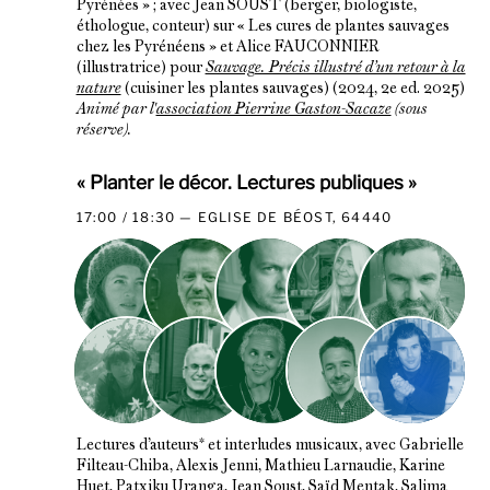
Pyrénées » ; avec Jean SOUST (berger, biologiste,
éthologue, conteur) sur « Les cures de plantes sauvages
chez les Pyrénéens » et Alice FAUCONNIER
(illustratrice) pour
Sauvage. Précis illustré d’un retour à la
nature
(cuisiner les plantes sauvages) (2024, 2e ed. 2025)
Animé par l'
association Pierrine Gaston-Sacaze
(sous
réserve).
« Planter le décor. Lectures publiques »
17:00 / 18:30
EGLISE DE BÉOST, 64440
Lectures d’auteurs* et interludes musicaux, avec Gabrielle
Filteau-Chiba, Alexis Jenni, Mathieu Larnaudie, Karine
Huet, Patxiku Uranga, Jean Soust, Saïd Mentak, Salima