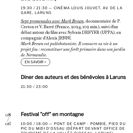
19:30 / 21:30
CINÉMA LOUIS JOUVET, AV. DE LA
GARE, LARUNS
Sept promenades avec Mark Brown
, documentaire de P.
Creton et V. Barré (France, 2024, 102 min.), suivi d’un
débat autour du film avec Sylvain DREYER (UPPA), en
compagnie d’Alexis JENNI.
Mark Brown est paléobotaniste. Il consacre sa vie à un
projet fou : reconstituer une forêt primaire dans son jardin
de Normandie.
EN SAVOIR
+
Diner des auteurs et des bénévoles à Laruns
21:30 / 23:00
Festival "off" en montagne
08
/
10:00 / 18:00
PONT DE CAMP - POMBIE, PIED DU
06
PIC DU MIDI D'OSSAU (DÉPART DEVANT OFFICE DE