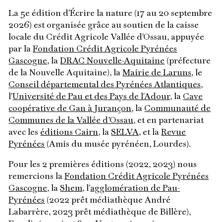
La 5e édition d'Écrire la nature (17 au 20 septembre
2026) est organisée grâce au soutien de la caisse
locale du Crédit Agricole Vallée d'Ossau, appuyée
par la
Fondation Crédit Agricole Pyrénées
Gascogne
, la
DRAC Nouvelle-Aquitaine
(préfecture
de la Nouvelle Aquitaine), la
Mairie de Laruns
, le
Conseil départemental des Pyrénées Atlantiques
,
l'
Université de Pau et des Pays de l'Adour
, la
Cave
coopérative de Gan à Jurançon
, la
Communauté de
Communes de la Vallée d’Ossau
, et en partenariat
avec les
éditions Cairn
, la
SELVA
, et la
Revue
Pyrénées
(Amis du musée pyrénéen, Lourdes).
Pour les 2 premières éditions (2022, 2023) nous
remercions la
Fondation Crédit Agricole Pyrénées
Gascogne
, la
Shem
, l'
agglomération de Pau-
Pyrénées
(2022 prêt médiathèque André
Labarrère, 2023 prêt médiathèque de Billère),